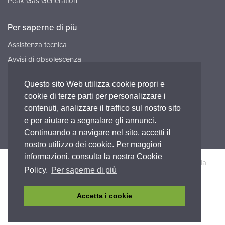
Peak Gas Generation
Per saperne di più
Assistenza tecnica
Avvisi di obsolescenza
Risorse
Questo sito Web utilizza cookie propri e
Opportunità di lavoro
cookie di terze parti per personalizzare i
contenuti, analizzare il traffico sul nostro sito
Connettiti con noi
e per aiutare a segnalare gli annunci.
Continuando a navigare nel sito, accetti il ​​
nostro utilizzo dei cookie. Per maggiori
informazioni, consulta la nostra Cookie
Accessibilità
Politica sulla riservatezza
legale
Garanzia
Policy.
Per saperne di più
Conformità
Sezione 172 Dichiarazione
Termini e Condizioni
Accetta i cookie
© Copyright 2026 Peak Scientific Instruments. All rights
reserved