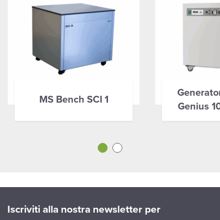
Generator
MS Bench SCI 1
Genius 1
Iscriviti alla nostra newsletter per