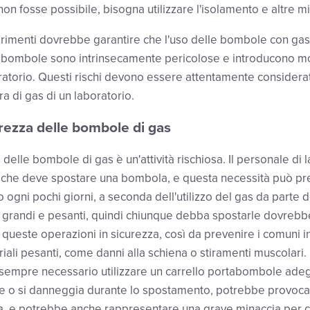
 non fosse possibile, bisogna utilizzare l'isolamento e altre m
imenti dovrebbe garantire che l'uso delle bombole con gas s
le bombole sono intrinsecamente pericolose e introducono mol
ratorio. Questi rischi devono essere attentamente considerat
ra di gas di un laboratorio.
urezza delle bombole di gas
elle bombole di gas è un'attività rischiosa. Il personale di l
ta che deve spostare una bombola, e questa necessità può pr
 ogni pochi giorni, a seconda dell'utilizzo del gas da parte d
grandi e pesanti, quindi chiunque debba spostarle dovrebbe 
queste operazioni in sicurezza, così da prevenire i comuni inf
ali pesanti, come danni alla schiena o stiramenti muscolari
 sempre necessario utilizzare un carrello portabombole ade
 o si danneggia durante lo spostamento, potrebbe provocare
a, e potrebbe anche rappresentare una grave minaccia per ch