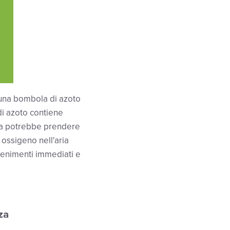
una bombola di azoto
i azoto contiene
cita potrebbe prendere
 ossigeno nell'aria
venimenti immediati e
za