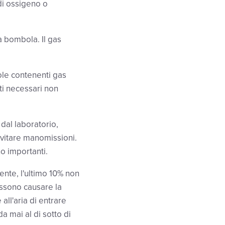
i ossigeno o
a bombola. Il gas
ole contenenti gas
ti necessari non
dal laboratorio,
evitare manomissioni.
o importanti.
nte, l'ultimo 10% non
ossono causare la
ll'aria di entrare
a mai al di sotto di