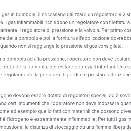
l gas in bombola, è necessario utilizzare un regolatore a 2 st
ne. I gas infiammabili richiedono un regolatore con filettatura
tamente il regolatore di pressione e la valvola. Per prima co
one della bombola e poi la fornitura all'applicazione dovreb
quando non si raggiunge la pressione di gas consigliata.
una bombola ad alta pressione, l'operatore non deve sostare
accordo della bombola, per evitare potenziali infortuni. Una vo
e regolarmente la presenza di perdite e prestare attenzione 
geno devono essere dotate di regolatori speciali ed è sever
 sono certi indumenti che l'operatore non deve indossare quan
me ad esempio quello fatti con materiali che possono divent
iché l'idrogeno è estremamente infiammabile. Per tutti i gas i
mbustione, la distanza di stoccaggio da una fiamma libera 