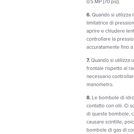
0.5 MP (70 psi).
6.
Quando si utilizza i
limitatrice di pressio
aprire e chiudere len
controllare la pressi
accuratamente fino a 
7.
Quando si utilizza 
frontale rispetto al r
necessario controllar
manometro.
8.
Le bombole di idro
contatto con olii. Ci
di queste bombole, co
causare scintille, po
bombole di gas di co