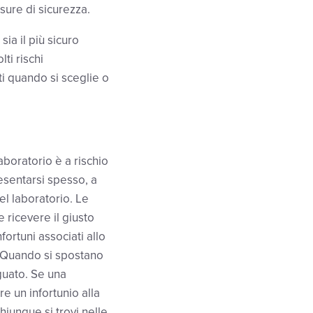
isure di sicurezza.
ia il più sicuro
ti rischi
i quando si sceglie o
aboratorio è a rischio
esentarsi spesso, a
el laboratorio. Le
ricevere il giusto
ortuni associati allo
. Quando si spostano
guato. Se una
 un infortunio alla
iunque si trovi nelle