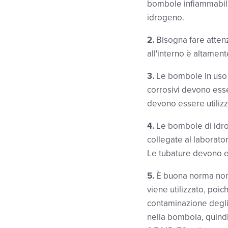
bombole infiammabil
idrogeno.
2.
Bisogna fare attenz
all'interno è altament
3.
Le bombole in uso 
corrosivi devono esse
devono essere utilizz
4.
Le bombole di idro
collegate al laborato
Le tubature devono e
5.
È buona norma non u
viene utilizzato, poi
contaminazione degli 
nella bombola, quindi