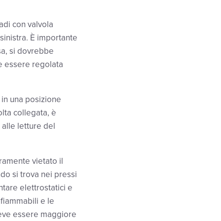
adi con valvola
 sinistra. È importante
sa, si dovrebbe
be essere regolata
 in una posizione
lta collegata, è
alle letture del
amente vietato il
do si trova nei pressi
are elettrostatici e
nfiammabili e le
deve essere maggiore